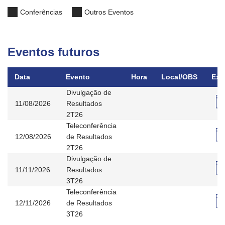
Conferências
Outros Eventos
Eventos futuros
Data
Evento
Hora
Local/OBS
Exp
Divulgação de
11/08/2026
Resultados
2T26
Teleconferência
12/08/2026
de Resultados
2T26
Divulgação de
11/11/2026
Resultados
3T26
Teleconferência
12/11/2026
de Resultados
3T26