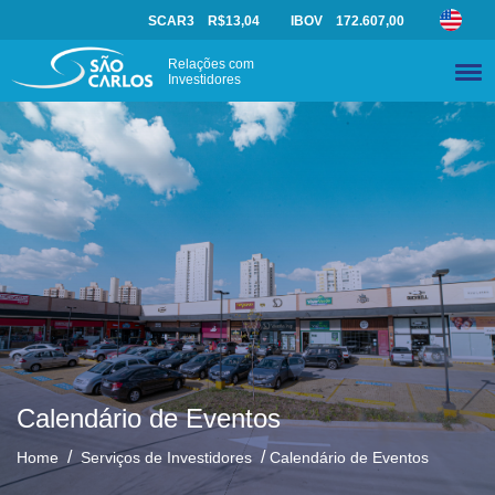
SCAR3
R$13,04
IBOV
172.607,00
Relações com
Investidores
Calendário de Eventos
/
/
Home
Serviços de Investidores
Calendário de Eventos