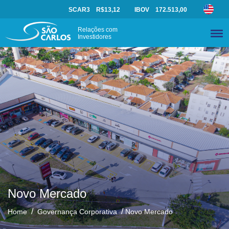
SCAR3
R$13,12
IBOV
172.513,00
Relações com
Investidores
Novo Mercado
/
/
Home
Governança Corporativa
Novo Mercado