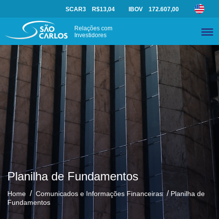
SCAR3
R$13,04
IBOV
172.607,00
Relações com
Investidores
Planilha de Fundamentos
/
/
Home
Comunicados e Informações Financeiras
Planilha de
Fundamentos