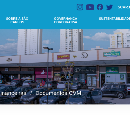
SCAR3
SOBRE A SÃO
GOVERNANÇA
SUSTENTABILIDAD
CARLOS
CORPORATIVA
inanceiras
Documentos CVM
/