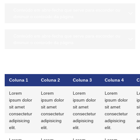
Conteúdo em abre-fecha que serve para esconder ou
diminuir o conteúdo da página
Conteúdo em abre-fecha que serve para esconder ou
diminuir o conteúdo da página
Coluna 1
Coluna 2
Coluna 3
Coluna 4
C
Lorem
Lorem
Lorem
Lorem
L
ipsum dolor
ipsum dolor
ipsum dolor
ipsum dolor
i
sit amet
sit amet
sit amet
sit amet
s
consectetur
consectetur
consectetur
consectetur
c
adipisicing
adipisicing
adipisicing
adipisicing
a
elit.
elit.
elit.
elit.
el