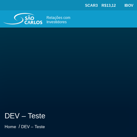
SCAR3
R$13,12
IBOV
Relações com
Investidores
DEV – Teste
/
Home
DEV – Teste