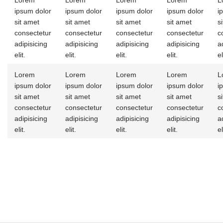
Lorem
Lorem
Lorem
Lorem
L
ipsum dolor
ipsum dolor
ipsum dolor
ipsum dolor
i
sit amet
sit amet
sit amet
sit amet
s
consectetur
consectetur
consectetur
consectetur
c
adipisicing
adipisicing
adipisicing
adipisicing
a
elit.
elit.
elit.
elit.
el
Lorem
Lorem
Lorem
Lorem
L
ipsum dolor
ipsum dolor
ipsum dolor
ipsum dolor
i
sit amet
sit amet
sit amet
sit amet
s
consectetur
consectetur
consectetur
consectetur
c
adipisicing
adipisicing
adipisicing
adipisicing
a
elit.
elit.
elit.
elit.
el